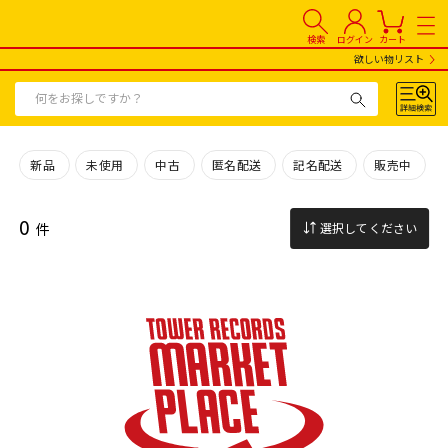
検索
ログイン
カート
欲しい物リスト
新品
未使用
中古
匿名配送
記名配送
販売中
0
件
選択してください