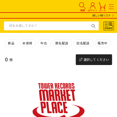
検索
ログイン
カート
欲しい物リスト
新品
未使用
中古
匿名配送
記名配送
販売中
0
件
選択してください