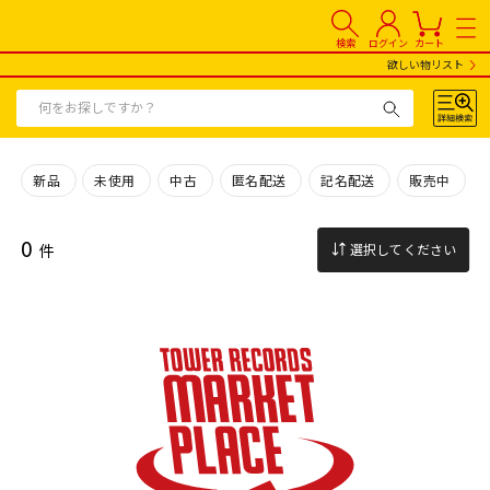
検索
ログイン
カート
欲しい物リスト
新品
未使用
中古
匿名配送
記名配送
販売中
0
件
選択してください