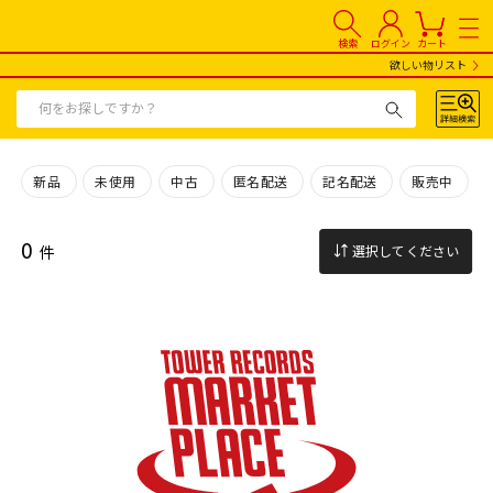
検索
ログイン
カート
欲しい物リスト
新品
未使用
中古
匿名配送
記名配送
販売中
0
件
選択してください