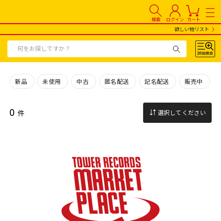
検索
ログイン
カート
欲しい物リスト
新品
未使用
中古
匿名配送
記名配送
販売中
0
件
選択してください