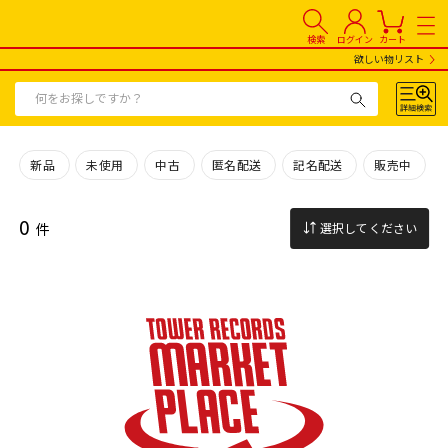
検索
ログイン
カート
欲しい物リスト
新品
未使用
中古
匿名配送
記名配送
販売中
0
件
選択してください