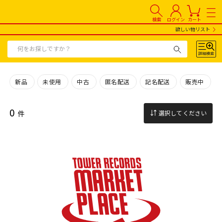
検索
ログイン
カート
欲しい物リスト
新品
未使用
中古
匿名配送
記名配送
販売中
0
件
選択してください