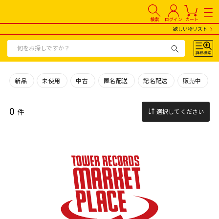
検索
ログイン
カート
欲しい物リスト
新品
未使用
中古
匿名配送
記名配送
販売中
0
件
選択してください