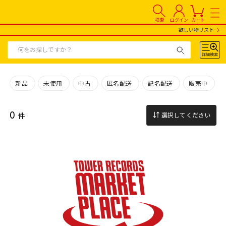
検索
ログイン
カート
欲しい物リスト
新品
未使用
中古
匿名配送
記名配送
販売中
0
件
選択してください