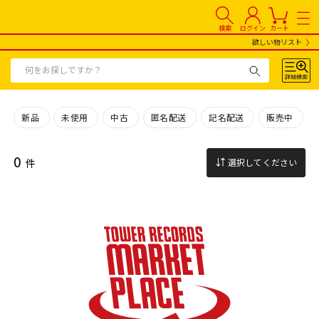
検索
ログイン
カート
欲しい物リスト
新品
未使用
中古
匿名配送
記名配送
販売中
0
件
選択してください