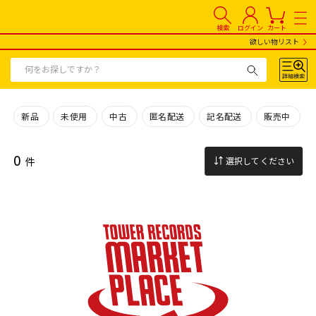
検索
ログイン
カート
欲しい物リスト
新品
未使用
中古
匿名配送
記名配送
販売中
0
件
選択してください