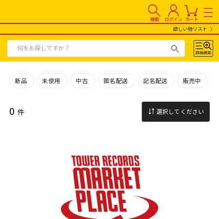
検索
ログイン
カート
欲しい物リスト
新品
未使用
中古
匿名配送
記名配送
販売中
0
件
選択してください