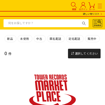
検索
ログイン
カート
欲しい物リスト
新品
未使用
中古
匿名配送
記名配送
販売中
0
件
選択してください