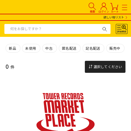
検索
ログイン
カート
欲しい物リスト
新品
未使用
中古
匿名配送
記名配送
販売中
0
件
選択してください