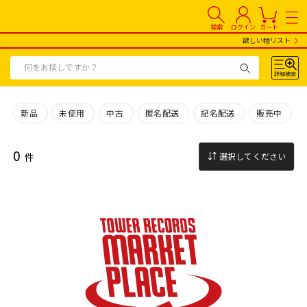
検索
ログイン
カート
欲しい物リスト
新品
未使用
中古
匿名配送
記名配送
販売中
0
件
選択してください