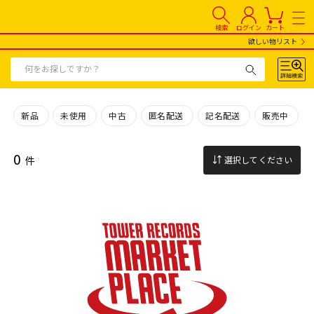
検索
ログイン
カート
欲しい物リスト
新品
未使用
中古
匿名配送
記名配送
販売中
0
件
選択してください