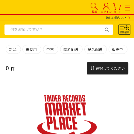
検索
ログイン
カート
欲しい物リスト
新品
未使用
中古
匿名配送
記名配送
販売中
0
件
選択してください