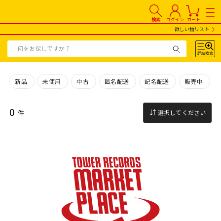
検索
ログイン
カート
欲しい物リスト
新品
未使用
中古
匿名配送
記名配送
販売中
0
件
選択してください