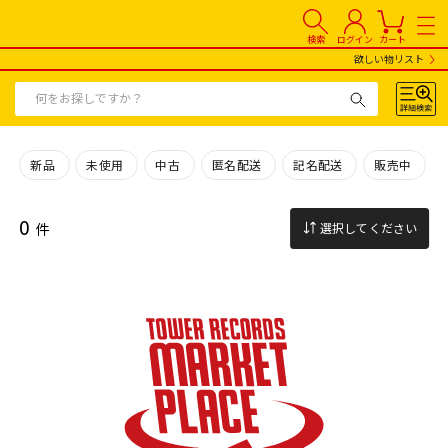
検索
ログイン
カート
欲しい物リスト
新品
未使用
中古
匿名配送
記名配送
販売中
0
件
選択してください