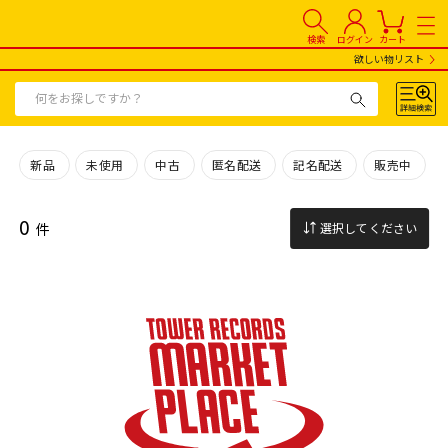
検索
ログイン
カート
欲しい物リスト
新品
未使用
中古
匿名配送
記名配送
販売中
0
件
選択してください