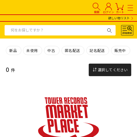
検索
ログイン
カート
欲しい物リスト
新品
未使用
中古
匿名配送
記名配送
販売中
0
件
選択してください