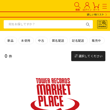
検索
ログイン
カート
欲しい物リスト
新品
未使用
中古
匿名配送
記名配送
販売中
0
件
選択してください