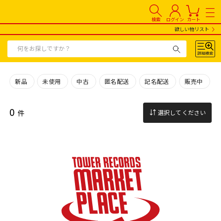
検索
ログイン
カート
欲しい物リスト
新品
未使用
中古
匿名配送
記名配送
販売中
0
件
選択してください