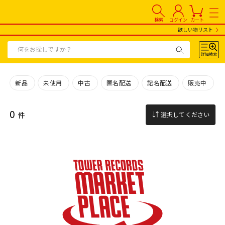
検索
ログイン
カート
欲しい物リスト
新品
未使用
中古
匿名配送
記名配送
販売中
0
件
選択してください