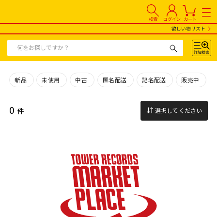
検索
ログイン
カート
欲しい物リスト
新品
未使用
中古
匿名配送
記名配送
販売中
0
件
選択してください