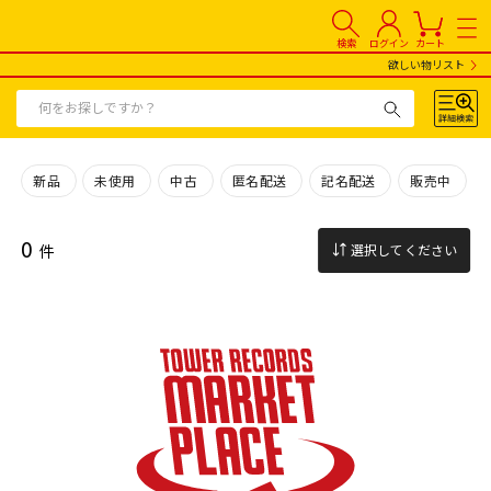
検索
ログイン
カート
欲しい物リスト
新品
未使用
中古
匿名配送
記名配送
販売中
0
件
選択してください