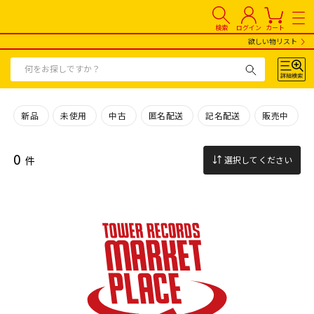
検索
ログイン
カート
欲しい物リスト
新品
未使用
中古
匿名配送
記名配送
販売中
0
件
選択してください