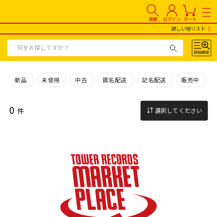
検索
ログイン
カート
欲しい物リスト
新品
未使用
中古
匿名配送
記名配送
販売中
0
件
選択してください