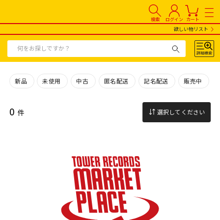
検索
ログイン
カート
欲しい物リスト
新品
未使用
中古
匿名配送
記名配送
販売中
0
件
選択してください