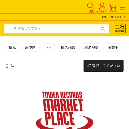
検索
ログイン
カート
欲しい物リスト
新品
未使用
中古
匿名配送
記名配送
販売中
0
件
選択してください