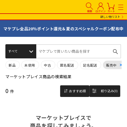
検索
ログイン
カート
欲しい物リスト
マケプレ全品20％ポイント還元＆夏のスペシャルクーポン配布中
マケプレで買いたい商品を探す
新品
未使用
中古
匿名配送
記名配送
販売中
マーケットプレイス商品の検索結果
0
件
おすすめ順
絞り込み(3)
マーケットプレイスで
商品を探してみましょう。