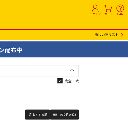
ログイン
カート
Q&A
欲しい物リスト
ン配布中
完全一致
おすすめ順
絞り込み(1)