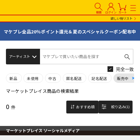
検索
ログイン
カート
欲しい物リスト
マケプレ全品20％ポイント還元＆夏のスペシャルクーポン配布中
マケプレで買いたい商品を探す
完全一致
新品
未使用
中古
匿名配送
記名配送
販売中
マーケットプレイス商品の検索結果
0
件
おすすめ順
絞り込み(1)
マーケットプレイス ソーシャルメディア