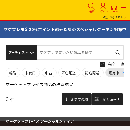
検索
ログイン
カート
欲しい物リスト
マケプレ限定20％ポイント還元＆夏のスペシャルクーポン配布中
マケプレで買いたい商品を探す
完全一致
新品
未使用
中古
匿名配送
記名配送
販売中
マーケットプレイス商品の検索結果
0
件
おすすめ順
絞り込み(1)
マーケットプレイス ソーシャルメディア