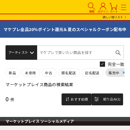
検索
ログイン
カート
欲しい物リスト
マケプレ全品20％ポイント還元＆夏のスペシャルクーポン配布中
マケプレで買いたい商品を探す
完全一致
新品
未使用
中古
匿名配送
記名配送
販売中
マーケットプレイス商品の検索結果
0
件
おすすめ順
絞り込み(1)
マーケットプレイス ソーシャルメディア