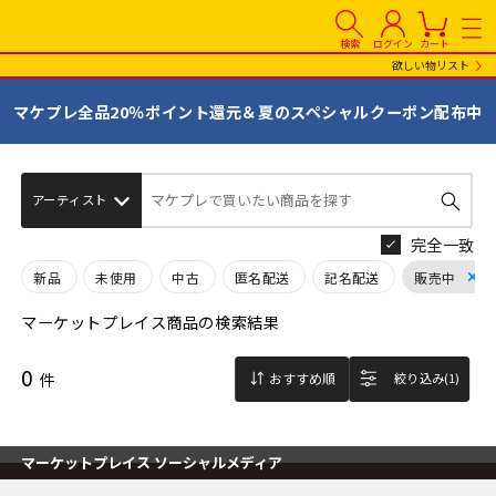
検索
ログイン
カート
欲しい物リスト
マケプレ全品20％ポイント還元＆夏のスペシャルクーポン配布中
マケプレで買いたい商品を探す
完全一致
新品
未使用
中古
匿名配送
記名配送
販売中
マーケットプレイス商品の検索結果
0
件
おすすめ順
絞り込み(1)
マーケットプレイス ソーシャルメディア