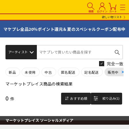
検索
ログイン
カート
欲しい物リスト
マケプレ全品20％ポイント還元＆夏のスペシャルクーポン配布中
マケプレで買いたい商品を探す
完全一致
新品
未使用
中古
匿名配送
記名配送
販売中
マーケットプレイス商品の検索結果
0
件
おすすめ順
絞り込み(1)
マーケットプレイス ソーシャルメディア