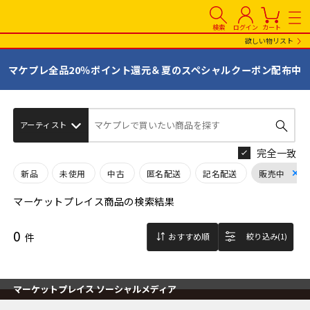
検索
ログイン
カート
欲しい物リスト
マケプレ全品20％ポイント還元＆夏のスペシャルクーポン配布中
マケプレで買いたい商品を探す
完全一致
新品
未使用
中古
匿名配送
記名配送
販売中
マーケットプレイス商品の検索結果
0
件
おすすめ順
絞り込み(1)
マーケットプレイス ソーシャルメディア